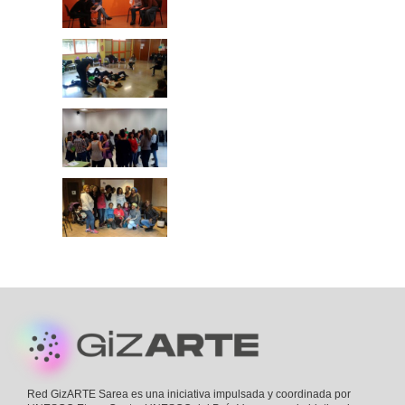
Footer
Red GizARTE Sarea es una iniciativa impulsada y coordinada por